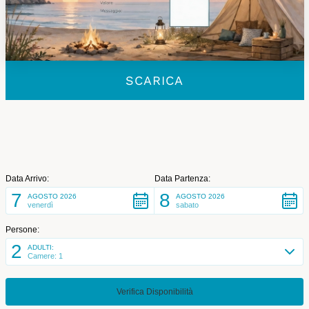
SCARICA
Data Arrivo:
Data Partenza:
7
8
AGOSTO 2026
AGOSTO 2026
venerdì
sabato
Persone:
2
ADULTI:
Camere: 1