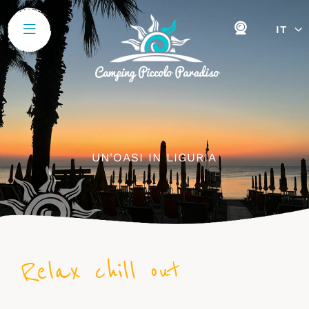
IT
UN'OASI IN LIGURIA
Relax chill out